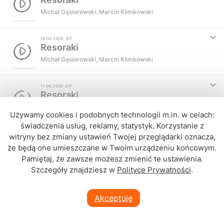
Michał Gąsiorowski
,
Marcin Klimkowski
18.04.2026, 60’
Resoraki
Michał Gąsiorowski
,
Marcin Klimkowski
11.04.2026, 60’
Resoraki
Michał Gąsiorowski
,
Marcin Klimkowski
Używamy cookies i podobnych technologii m.in. w celach:
świadczenia usług, reklamy, statystyk. Korzystanie z
04.04.2026, 59’
witryny bez zmiany ustawień Twojej przeglądarki oznacza,
Resoraki
że będą one umieszczane w Twoim urządzeniu końcowym.
Michał Gąsiorowski
,
Marcin Klimkowski
Pamiętaj, że zawsze możesz zmienić te ustawienia.
Szczegóły znajdziesz w
Polityce Prywatności
.
28.03.2026, 60’
Resoraki
MICHAŁ ŻAKOWSKI
Akceptuję
Michał Gąsiorowski
,
Marcin Klimkowski
Na dachu świata